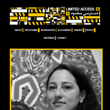
ABOUT
PROGRAMS
WORKSHOPS
BLOG/NEWS
VENUES
PEOPLE
PARTNERS
CONTACT